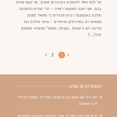
קל לכם מאד להשקיע בסובבים אתכם, אך קצת פחות
בכם. אם ישנה השקעה ראויה – הרי שהיא ההשקעה
שלכם בעצמכם! רבים סבורים כי מסאז' מפנק
מתאים רק באירועים מיוחדים – מימי הולדת ועד
חגיגת יום נישואין. בפועל, מסאז' מקצועי מתאים
לכל[…]
2
1
האחרונים שלנו
יום כיף עם ספא בבית מלון: המדריך המלא לבילוי
זוגי מושלם
קרם גוף מול תחליב גוף: הבחירה הנכונה לעורכם