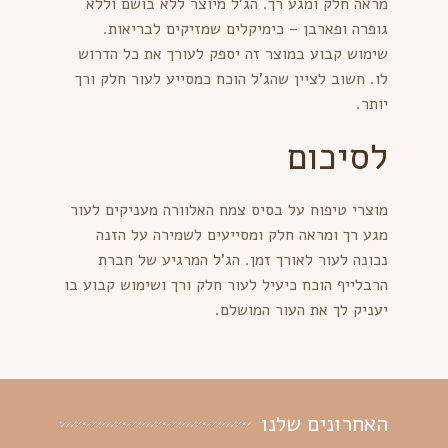
מראה חלק ומגע רך. הג'ל מיוצר ללא בושם וללא
גופרה ופארבן – כימיקלים שמזיקים לבריאות.
שימוש קבוע במוצר זה יספק לעורך את כל הדרוש
לו. חשוב לציין שהג'ל הוכח כמסייע לעור חלק ורך
יותר.
לסיכום
מוצרי טיפוח על בסיס צמח האלוורה מעניקים לעור
מגע רך ומראה חלק ומסייעים לשמירה על הזנה
נכונה לעור לאורך זמן. הג'ל המרגיע של חברת
הרבלייף הוכח כיעיל לעור חלק ורך ושימוש קבוע בו
יעניק לך את העור המושלם.
האחרונים שלנו