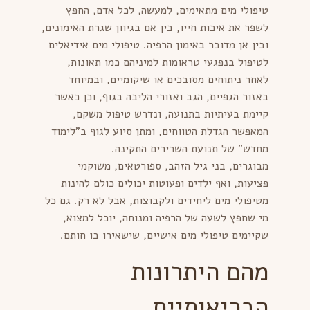
טיפולי מים מתאימים, למעשה, לכל אדם, החפץ
לשפר את איכות חייו, בין אם בגיוון שגרת האימונים,
ובין אן מדובר באימון הרפיה. טיפולי מים אידיאלים
לטיפול בנפגעי טראומות למיניהם כמו תאונות,
לאחר ניתוחים מסובכים או שיקומיים, ובמיוחד
באזור הגפיים, הגב ואזורי הליבה בגוף, וכן כאשר
קיימת בעיתיות בתנועה, ונדרש טיפול משקם,
המאפשר הגדלת הטווחים, ומתן סיוע לגוף ב"לימוד
מחדש" של תנועת השרירים התקינה.
מבוגרים, בני גיל הזהב, ספורטאים, משוקמי
פציעות, ואף ילדים ופעוטות יכולים כולם להינות
מטיפולי מים ליחידים ולקבוצות, אבל לא רק. גם כל
מי שחפץ לשעה של הרפיה ומנוחה, יוכל למצוא,
שקיימים טיפולי מים אישיים, שישאירו בו חותם.
מהם היתרונות
הבריאותיים,