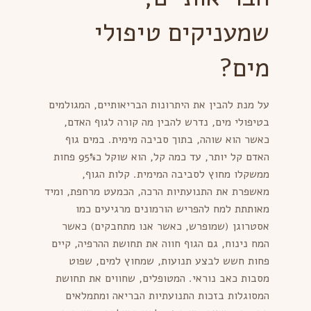
שמעניקים טיפולי
מים?
על מנת להבין את היתרונות הבריאותיים, המגולמים
בטיפולי מים, נדרש להבין מה קורה לגוף האדם,
כאשר הוא שוהה, בתוך סביבה מימית. במים גוף
האדם קל יותר, עד כמה קל, הוא שוקל כ95% פחות
ממשקלו מחוץ לסביבה המימית. קלות הגוף,
מאשפרת את התנועתיות הרכה, הכמעט מרחפת, ומיד
מאותתת למח להפריש הורמונים מרגיעים כמו
אסטרוגן (שמופרש, כאשר אנו מתחבקים) כאשר
המח נינוח, גם הגוף חווה את תחושת ההרפיה, קיים
פחות חשש לבצע תנועות, שמחוץ למים, שפוט
מסבות כאב נוראי. המטופלים, שחווים את תחושת
המסוגלות בזכות התנועתיות הבריאה ומתמלאים